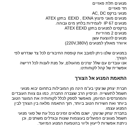
מנועים תלת פאזיים
חד פאזיים
מנועי ברקס AC, DC
מנועים מוגני פיצוץ EEXD , EXNA בתקן ATEX
מנועים IP 67 לעמידות בלחץ מים גבוהה.
ברקסים למנועים בתקן ATEX EEXD
מנועים 2 מהיריות
מנועים להוצעת עשן
איוורר מאולץ למנועים (220V,380V)
במנועים שלנו ניתן לסובב את קופסת החיבורים לכל צד שנדרש לפי
הצורך.
אנו עובדים עם שלל יצרנים מהעולם, על מנת לענות לכל דרישה
אפשרית של קהל לקוחותינו.
התאמת המנוע אל הצורך
חברת יצחק שניצקי בע"מ הינה מן המובילות בתחום יבוא מנועי
חשמל לתעשייה. הניסיון הרב שצברה החברה, כמו גם צוות העובדים
והמהנדסים המיומן, מאפשר לספק לכלל לקוחותיה את המוצר הטוב
ביותר ואת השירות הטוב ביותר, תוך התאמה מלאה בין הצורך לבין
המנוע עצמו.
בחברת יצחק שניצקי, ישנם מלאים זמינים בכל עת של סוגי מנועי
חשמל מגוונים הפועלים בעוצמות שונות ובגדלים משתנים, וכן
ניתנת אפשרות לייעוץ וליווי בהטמעת המנוע המיועד.