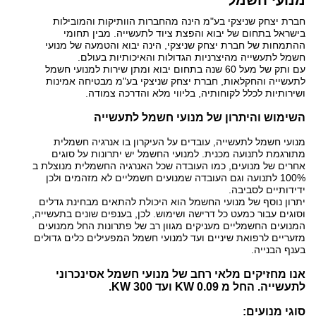
מנועי חשמל
ברזל
חברת יצחק שניצקי בע"מ הינה מהחברות הוותיקות והמובילות
בישראל בתחום של יבוא והפצת ציוד לתעשייה. מבין תחומי
ההתמחות של חברת יצחק שניצקי, הינה יבוא והטמעה של מנועי
חשמל לתעשייה מהיצרניות הגדולות והאיכותיות בעולם.
עם ותק של מעל 60 שנה בתחום יבוא ומתן שירות למנועי חשמל
לתעשייה והחקלאות, חברת יצחק שניצקי בע"מ מבטיחה אמינות
ושירותיות לכלל לקוחותיה, בליווי מלא והדרכה צמודה.
השימוש והיתרון של מנועי חשמל לתעשייה
מנועי חשמל לתעשייה, עובדים על העיקרון בו אנרגיה חשמלית
מתורגמת לתנועה מכנית. למנועי החשמל יש יתרונות על סוגים
אחרים של מנועים, כמו העובדה שכל האנרגיה החשמלית מנוצלת ב
100% לתנועה וגם העובדה שמנועים חשמליים לא מזהמים ולכן
ידידותיים לסביבה.
יתרון נוסף של מנועי החשמל הוא היכולת להתאים מבחינת גדלים
וסוגים עבור כמעט כל דרישה ושימוש. לכן, בענפים שונים בתעשייה,
המנועים החשמליים מעניקים מגוון רב של פתרונות החל ממנועים
מזעריים לרפואת שיניים ועד למנועי חשמל המפעילים כלים גדולים
בענף הבנייה.
אנו מחזיקים מלאי רחב של מנועי חשמל אסינכרוני
לתעשייה. החל מ 0.09 KW ועד 300 KW.
סוגי מנועים: