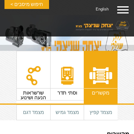
חיפוש מיסבים >
English
ות
מקשרים
וסתי תדר
שרשראות
גלגלי 
הנעה ושינוע
צמדים
מצמד קפיץ
מצמד גמיש
מצמד דגם
מגן ל
F
FALK
FALK
רוטקס