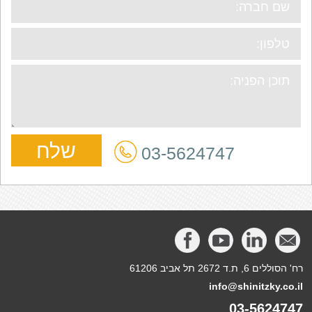
03-5624747
רח' הסוללים 6, ת.ד 2672 תל אביב 61206
info@shinitzky.co.il
03-5624747